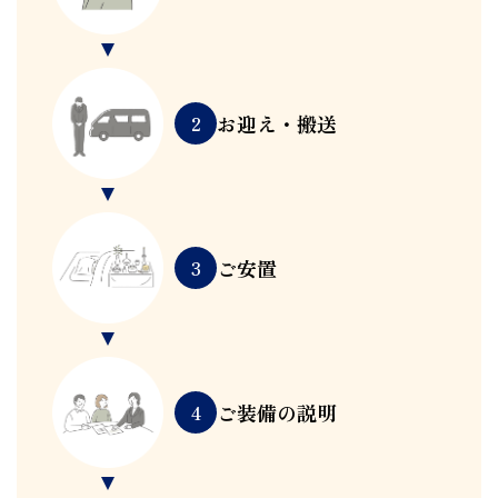
お迎え・搬送
2
ご安置
3
ご装備の説明
4